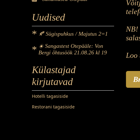
Võit
tele
Uudised
NB! 
🍂 Sügispuhkus / Majutus 2=1
sal
☀️ Sangastest Otepääle: Von
Bergi õhtusöök 21.08.26 kl 19
Loo 
Külastajad
Br
kirjutavad
Hotelli tagasiside
Restorani tagasiside