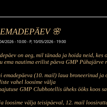
 EMADEPÄEV 🌸
04/2026 - 10:00
-
P, 10/05/2026 - 19:00
epäev on aeg, mil tänada ja hoida neid, kes 
u ema nautima erilist päeva GMP Pühajärve r
i emadepäeva (10. mail) laua broneerinud ja
liste vahel loosime välja
ajutuse GMP Clubhotellis üheks ööks koos s
ja loosime välja teisipäeval, 12. mail loosiratta