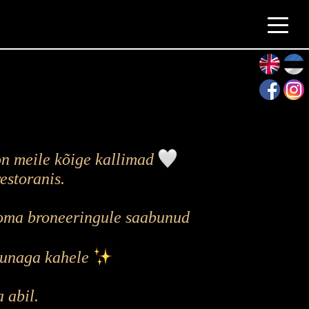
on meile kõige kallimad
estoranis.
 oma broneeringule saabunud
aunaga kahele
 abil.