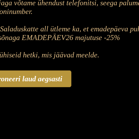
jaga võtame ühendust telefonitsi, seega palum
foninumber.
Saladuskatte all ütleme ka, et emadepäeva puh
asõnaga EMADEPÄEV26 majutuse -25%
ühiseid hetki, mis jäävad meelde.
oneeri laud aegsasti