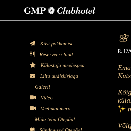
>
🌸
Küsi pakkumist
Aeg
R, 17/
Reserveeri laud
Külastaja meelespea
Emad
Kuts
Liitu uudiskirjaga
Galerii
Kõig
Video
küla
m
Veebikaamera
Mida teha Otepääl
Võit
Sündmused Otepääl