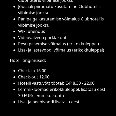
Clubhotel'is viibimise jooksul
Jõusaali piiramatu kasutamine Clubhotel'is
viibimise jooksul
Panipaiga kasutamise võimalus Clubhotel'is
viibimise jooksul
WIFI ühendus
Videovalvega parklakoht
Pesu pesemise võimalus (erikokkuleppel)
Lisa- ja lastevoodi võimalus (erikokkuleppel)
Hotellitingimused:
Check-in 16.00
Check-out 12.00
Hotelli vastuvõtt töötab E-P 8.30 - 22.00
Lemmikloomad erikokkuleppel, lisatasu eest
30 EUR/ lemmiku kohta
Lisa- ja beebivoodi lisatasu eest