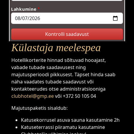
Lahkumine
Külastaja meelespea
Hotellikorterite hinnad sõltuvad hooajast,
vabade tubade saadavusest ning
majutusperioodi pikkusest. Täpset hinda saab
näha vaadates tubade saadavust või
kontakteerudes otse administratsiooniga
clubhotel@gmp.ee
või +372 50 105 04
Majutuspaketis sisaldub:
Katusekorrusel asuva sauna kasutamine 2h
Katuseterrassi piiramatu kasutamine