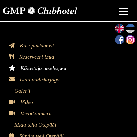
>
Küsi pakkumist
Reserveeri laud
Külastaja meelespea
Liitu uudiskirjaga
Galerii
Video
Veebikaamera
Mida teha Otepääl
Sündmused Otepääl