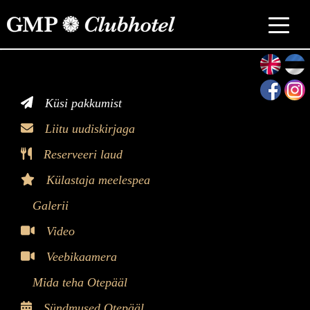
>
Küsi pakkumist
Liitu uudiskirjaga
Reserveeri laud
Külastaja meelespea
Galerii
Video
Veebikaamera
Mida teha Otepääl
Sündmused Otepääl