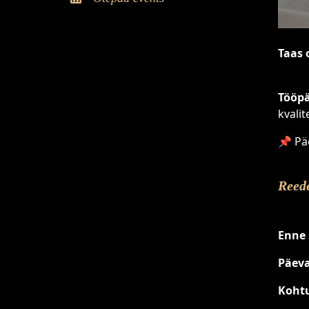
Taas 
Tööpä
kvalit
📌
Pä
Reede
Enne 
Päeva
Kohtu