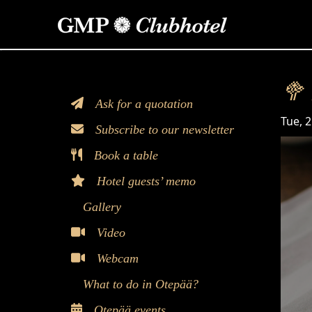
>
🥦
Ask for a quotation
Time
Tue, 2
Subscribe to our newsletter
Book a table
Hotel guests’ memo
Gallery
Video
Webcam
What to do in Otepää?
Otepää events