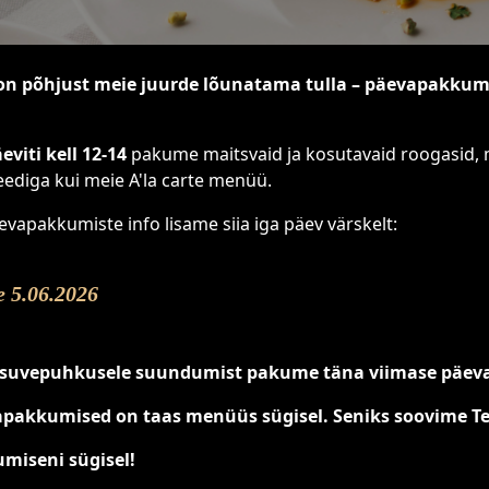
on põhjust meie juurde lõunatama tulla – päevapakkumi
eviti kell 12-14
pakume maitsvaid ja kosutavaid roogasid, 
eediga kui meie A'la carte menüü.
evapakkumiste info lisame siia iga päev värskelt:
 5.06.2026
suvepuhkusele suundumist pakume täna viimase päeva
pakkumised on taas menüüs sügisel. Seniks soovime Teil
miseni sügisel!