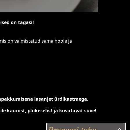
sed on tagasi!
mis on valmistatud sama hoole ja
pakkumisena lasanjet ürdikastmega.
e kaunist, päikeselist ja kosutavat suve!
Broneeri tuba