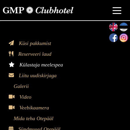
>
Küsi pakkumist
Reserveeri laud
Külastaja meelespea
Liitu uudiskirjaga
Galerii
Video
Veebikaamera
Mida teha Otepääl
Sündmused Otepääl