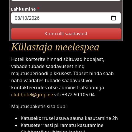
Lahkumine
Külastaja meelespea
Hotellikorterite hinnad sõltuvad hooajast,
vabade tubade saadavusest ning
majutusperioodi pikkusest. Täpset hinda saab
näha vaadates tubade saadavust või
kontakteerudes otse administratsiooniga
clubhotel@gmp.ee
või +372 50 105 04
Majutuspaketis sisaldub:
Katusekorrusel asuva sauna kasutamine 2h
Katuseterrassi piiramatu kasutamine