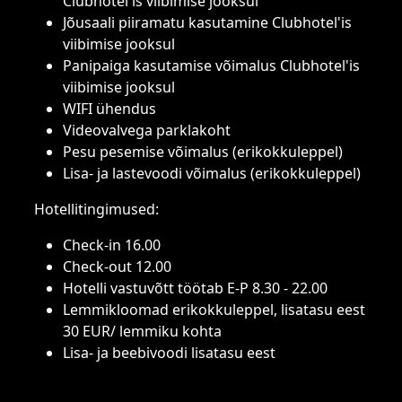
Clubhotel'is viibimise jooksul
Jõusaali piiramatu kasutamine Clubhotel'is
viibimise jooksul
Panipaiga kasutamise võimalus Clubhotel'is
viibimise jooksul
WIFI ühendus
Videovalvega parklakoht
Pesu pesemise võimalus (erikokkuleppel)
Lisa- ja lastevoodi võimalus (erikokkuleppel)
Hotellitingimused:
Check-in 16.00
Check-out 12.00
Hotelli vastuvõtt töötab E-P 8.30 - 22.00
Lemmikloomad erikokkuleppel, lisatasu eest
30 EUR/ lemmiku kohta
Lisa- ja beebivoodi lisatasu eest